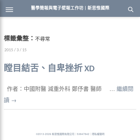
醫學簡報與電子壁報工作坊 | 新思惟國際
標籤彙整：
不尋常
2015 / 3 / 15
瞠目結舌、自卑挫折 XD
作者：中國附醫 減重外科 鄭伃書 醫師 …
繼續閱
讀
→
©2013-2026 新思惟國際有限公司
｜
53847842
｜
隱私權聲明