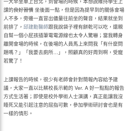
一大早坐車上台北，到會場的時候，本想說維持學生上
課的
良好習慣
坐後面一點，但是因為提早到的關係會場
人不多，旁邊一直冒出儘量往前坐的聲音，結果就坐到
前排了，
邱建勳醫師
跟我說袋子裡有餅乾可以吃，還親
自幫一個小屁孩插筆電電源線也太令人驚嚇；當我轉身
離開會場的時候，在後場的人員馬上來問我「有什麼問
題嗎？」「我要去廁所…」，照顧真的好周到啊，受寵
若驚了！
上課報告的時候，很少有老師會針對簡報內容給予建
議，大家一直以比蔡校長示範的 Ver. A 好一點點的報告
方式生活著；即使是校外學術人士演講，真正能讓我沒
睡死又能引起注意的屈指可數，參加學術研討會也是有
一樣的情形。