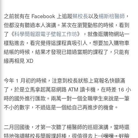
之前就有在 Facebook 上追蹤
蔡校長
以及
楊斯棓醫師
，
但都沒有聽過本人演講。某次在瀏覽動態的時候，看到
了《
科學簡報跟電子壁報工作坊
》，就像逛購物網站一
樣點進去，看完覺得這課程真吸引人，想要加入購物車
結帳的時候，結果才發現已錯過當期的課程了，只能有
緣再相見 XD
今年 1 月初的時候，注意到校長狀態上寫報名快額滿
了，於是立馬拿起萬惡網路 ATM 讀卡機，在時差 16 小
時的國外進行匯款。兩萬一對一個全職學生來說是一筆
不小的數字，不過這是一個給自己再進步的機會。
二月回國後，才第一次聽了楊醫師的巡迴演講，當時還
特地強調蔡校長簡報課超棒，很值得去上
（嘿嘿，好險