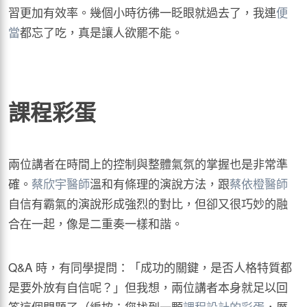
習更加有效率。幾個小時彷彿一眨眼就過去了，我連
便
當
都忘了吃，真是讓人欲罷不能。
課程彩蛋
兩位講者在時間上的控制與整體氣氛的掌握也是非常準
確。
蔡欣宇醫師
溫和有條理的演說方法，跟
蔡依橙醫師
自信有霸氣的演說形成強烈的對比，但卻又很巧妙的融
合在一起，像是二重奏一樣和諧。
Q&A 時，有同學提問：「成功的關鍵，是否人格特質都
是要外放有自信呢？」但我想，兩位講者本身就足以回
答這個問題了（編按：您找到一顆
課程設計的彩蛋
，厲