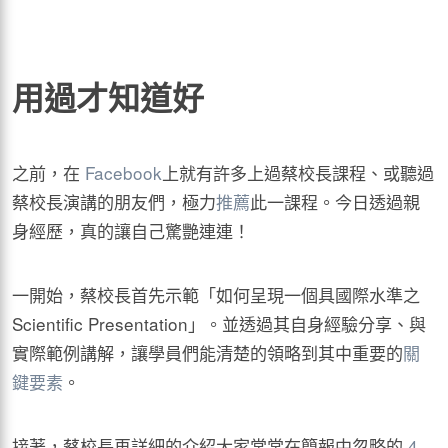
用過才知道好
之前，在
Facebook
上就有許多上過蔡校長課程、或聽過
蔡校長演講的朋友們，極力
推薦
此一課程。今日透過親
身經歷，真的讓自己驚艷連連！
一開始，蔡校長首先示範「如何呈現一個具國際水準之
Scientific Presentation」。並透過其自身經驗分享、與
實際範例講解，讓學員們能清楚的領略到其中重要的
關
鍵要素
。
接著，蔡校長再詳細的介紹大家常常在簡報中忽略的
4