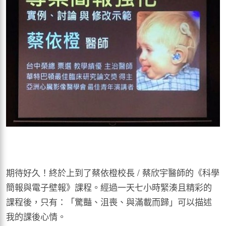
期待好久！終於上到了蔡依橙校長 / 蔡欣宇醫師的《科學
簡報與電子壁報》課程。經過一天七小時緊湊且精彩的
課程後，只有：「驚豔、沮喪、與滿載而歸」可以描述
我的課後心情。